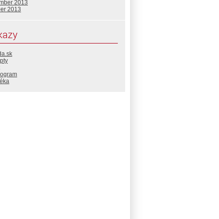
mber 2013
ber 2013
kazy
da.sk
pty
rogram
téka