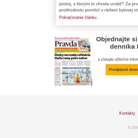
postoj, s ktorým to chcete urobiť? Za p
protihodnotu pomôcť v riešení bytovej otá
Pokračovanie článku
Objednajte si
denníka 
a získajte užitočné inf
Predplatné denn
Kontakty
© OUR