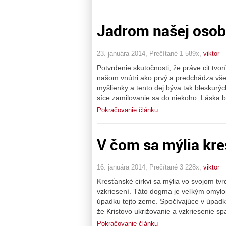
Jadrom našej osobno
23. januára 2014, Prečítané 1 589x,
viktor
Potvrdenie skutočnosti, že práve cit tvo
našom vnútri ako prvý a predchádza vše
myšlienky a tento dej býva tak bleskurý
síce zamilovanie sa do niekoho. Láska 
Pokračovanie článku
V čom sa mýlia kre
16. januára 2014, Prečítané 3 228x,
viktor
Kresťanské cirkvi sa mýlia vo svojom tvr
vzkriesení. Táto dogma je veľkým omylom
úpadku tejto zeme. Spočívajúce v úpadk
že Kristovo ukrižovanie a vzkriesenie spa
Pokračovanie článku