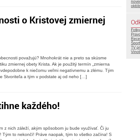
nove
októ
osti o Kristovej zmiernej
Od
Fotky
Prav
Rece
Šport
TV p
Vino
eobecnosti považujú? Mnohokrát nie a preto sa skúsme
ku zmiernej obety Krista. Ak je použitý termín „zmierna
 pravdepodobne k niečomu veľmi negatívnemu a zlému. Tým
le Stvoriteľa a tým v podstate aj od neho […]
ihne každého!
m z nich záleží, akým spôsobom ju bude využívať. Či ju
r! Tým to nekončí! Práve naopak, tým to všetko začína! S