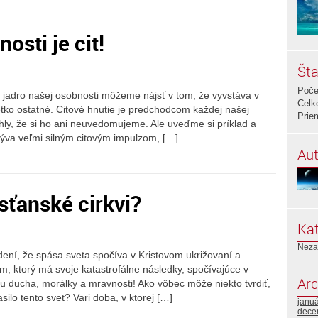
sti je cit!
Šta
Poče
rí jadro našej osobnosti môžeme nájsť v tom, že vyvstáva v
Celk
tko ostatné. Citové hnutie je predchodcom každej našej
Prie
chly, že si ho ani neuvedomujeme. Ale uveďme si príklad a
býva veľmi silným citovým impulzom, […]
Aut
sťanské cirkvi?
Kat
Neza
dení, že spása sveta spočíva v Kristovom ukrižovaní a
, ktorý má svoje katastrofálne následky, spočívajúce v
Arc
u ducha, morálky a mravnosti! Ako vôbec môže niekto tvrdiť,
silo tento svet? Vari doba, v ktorej […]
janu
dece