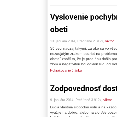
Vyslovenie pochybn
obeti
13. januára 2014, Prečítané 2 312x,
viktor
Sú veci naozaj takými, za aké sa vo vš
nezaujatým zrakom pozrieť na problemati
obeta“ značí to, že je pred ňou došlo
zlom a negativitou bol odklon ľudí od Vô
Pokračovanie článku
Zodpovednosť dost
9. januára 2014, Prečítané 3 912x,
viktor
Ľudia vlastnia slobodnú vôľu a na každo
využije na dobro, alebo na zlo. Ale pozo