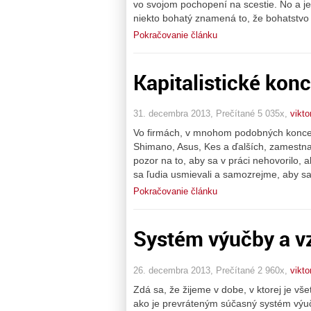
vo svojom pochopení na scestie. No a je
niekto bohatý znamená to, že bohatstvo
Pokračovanie článku
Kapitalistické kon
31. decembra 2013, Prečítané 5 035x,
vikto
Vo firmách, v mnohom podobných koncen
Shimano, Asus, Kes a ďalších, zamestnan
pozor na to, aby sa v práci nehovorilo, 
sa ľudia usmievali a samozrejme, aby s
Pokračovanie článku
Systém výučby a vz
26. decembra 2013, Prečítané 2 960x,
vikto
Zdá sa, že žijeme v dobe, v ktorej je vš
ako je prevráteným súčasný systém výuč