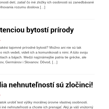
osti detí, zatiaľ čo iné zložky ich osobnosti sú zanedbávané
vihovania rozumu doslova […]
tenciou bytostí prírody
r
ú akési tajomné prírodné bytosti? Možno ani nie sú tak
o nich vedeli, videli ich a komunikovali s nimi. A túto svoju
iach a bájach. Medzi najznámejšie patria tie grécke, ale
ov, Germánov i Slovanov. Dôvod, […]
ia nehnuteľností sú zločinci!
r
atok urobiť test výšky morálnej úrovne vlastnej osobnosti.
či iné nehnuteľnosti a chcete ich prenajať. Aký je váš vnútorný