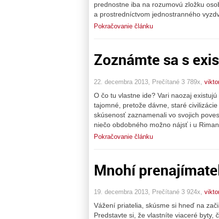
prednostne iba na rozumovú zložku osobn
a prostredníctvom jednostranného vyzd
Pokračovanie článku
Zoznámte sa s exis
22. decembra 2013, Prečítané 3 789x,
vikto
O čo tu vlastne ide? Vari naozaj existuj
tajomné, pretože dávne, staré civilizácie 
skúsenosť zaznamenali vo svojich povest
niečo obdobného možno nájsť i u Riman
Pokračovanie článku
Mnohí prenajímatel
19. decembra 2013, Prečítané 3 924x,
vikto
Vážení priatelia, skúsme si hneď na zači
Predstavte si, že vlastníte viaceré byty, 