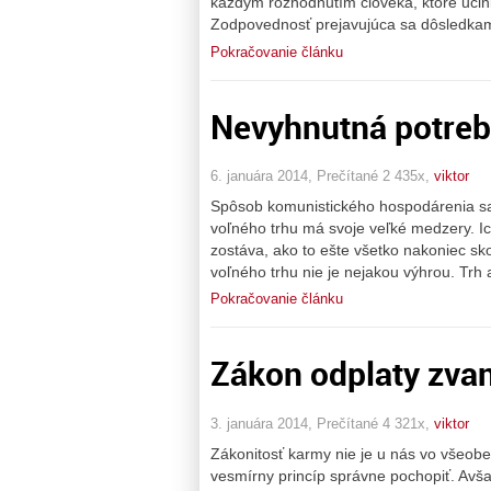
každým rozhodnutím človeka, ktoré učinil
Zodpovednosť prejavujúca sa dôsledkami
Pokračovanie článku
Nevyhnutná potreba
6. januára 2014, Prečítané 2 435x,
viktor
Spôsob komunistického hospodárenia sa 
voľného trhu má svoje veľké medzery. I
zostáva, ako to ešte všetko nakoniec sk
voľného trhu nie je nejakou výhrou. Trh 
Pokračovanie článku
Zákon odplaty zva
3. januára 2014, Prečítané 4 321x,
viktor
Zákonitosť karmy nie je u nás vo všeobe
vesmírny princíp správne pochopiť. Avšak