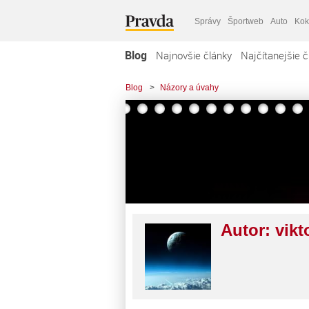
Správy
Športweb
Auto
Kok
Blog
Najnovšie články
Najčítanejšie č
Blog
>
Názory a úvahy
Autor:
vikt