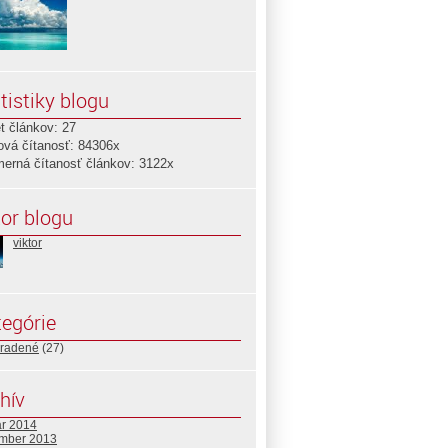
tistiky blogu
t článkov: 27
ová čítanosť: 84306x
merná čítanosť článkov: 3122x
or blogu
viktor
egórie
radené
(27)
hív
ár 2014
mber 2013