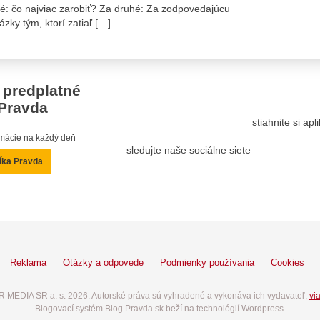
rvé: čo najviac zarobiť? Za druhé: Za zodpovedajúcu
zky tým, ktorí zatiaľ […]
 predplatné
Pravda
stiahnite si ap
ormácie na každý deň
sledujte naše sociálne siete
íka Pravda
Reklama
Otázky a odpovede
Podmienky používania
Cookies
 MEDIA SR a. s. 2026. Autorské práva sú vyhradené a vykonáva ich vydavateľ,
via
Blogovací systém Blog.Pravda.sk beží na technológií Wordpress.