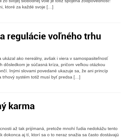
 zo svojej slobodnej vôle je totiž spojená zodpovednosť!
, ktoré za každé svoje […]
 regulácie voľného trhu
ukázal ako nereálny, avšak i viera v samospasiteľnosť
ch dôsledkom je súčasná kríza, pričom veľkou otázkou
ončí. Inými slovami povedané ukazuje sa, že ani princíp
a trhový systém totiž musí byť predsa […]
ný karma
cnosti až tak prijímaná, pretože mnohí ľudia nedokážu tento
 dokonca aj tí, ktorí sa o to neraz snažia sa často dostávajú