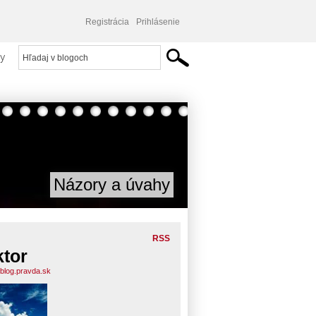
Registrácia
Prihlásenie
y
Názory a úvahy
RSS
ktor
.blog.pravda.sk