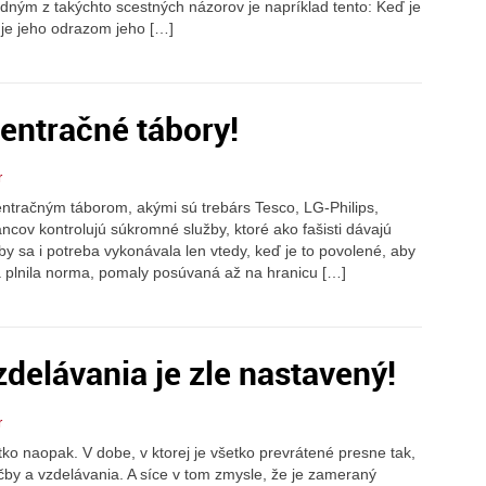
dným z takýchto scestných názorov je napríklad tento: Keď je
 je jeho odrazom jeho […]
centračné tábory!
r
tračným táborom, akými sú trebárs Tesco, LG-Philips,
cov kontrolujú súkromné služby, ktoré ako fašisti dávajú
aby sa i potreba vykonávala len vtedy, keď je to povolené, aby
a plnila norma, pomaly posúvaná až na hranicu […]
delávania je zle nastavený!
r
etko naopak. V dobe, v ktorej je všetko prevrátené presne tak,
by a vzdelávania. A síce v tom zmysle, že je zameraný