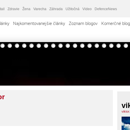
tail
Zdravie
Žena
Varecha
Záhrada
Užitočná
Video
DefenceNews
lánky
Najkomentovanejšie články
Zoznam blogov
Komerčné blog
or
vi
viktor