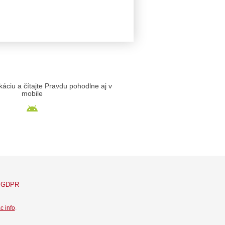
likáciu a čítajte Pravdu pohodlne aj v
mobile
GDPR
c info
.