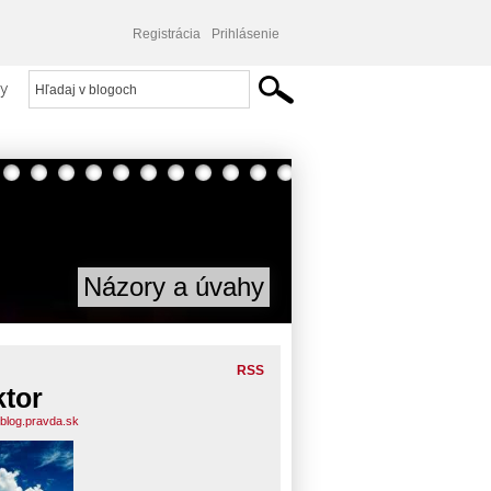
Registrácia
Prihlásenie
y
Názory a úvahy
RSS
ktor
.blog.pravda.sk