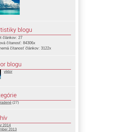
tistiky blogu
t článkov: 27
ová čítanosť: 84306x
merná čítanosť článkov: 3122x
or blogu
viktor
egórie
radené
(27)
hív
ár 2014
mber 2013