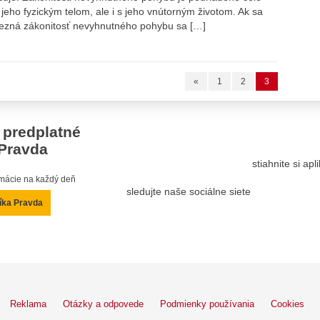
jeho fyzickým telom, ale i s jeho vnútorným životom. Ak sa
lezná zákonitosť nevyhnutného pohybu sa […]
«
1
2
3
 predplatné
Pravda
stiahnite si ap
ormácie na každý deň
sledujte naše sociálne siete
íka Pravda
Reklama
Otázky a odpovede
Podmienky používania
Cookies