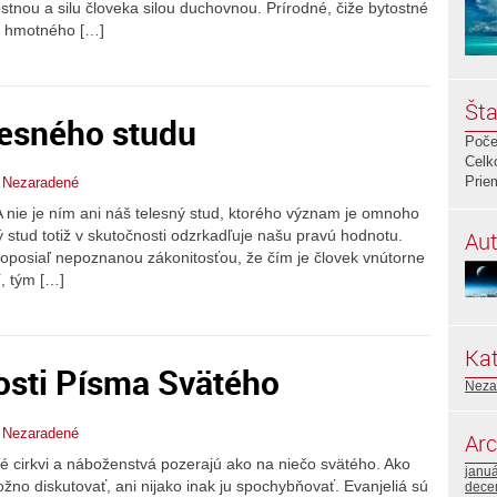
stnou a silu človeka silou duchovnou. Prírodné, čiže bytostné
mi hmotného […]
Šta
lesného studu
Poče
Celk
Prie
,
Nezaradené
 A nie je ním ani náš telesný stud, ktorého význam je omnoho
Aut
 stud totiž v skutočnosti odzrkadľuje našu pravú hodnotu.
oposiaľ nepoznanou zákonitosťou, že čím je človek vnútorne
í, tým […]
Kat
osti Písma Svätého
Neza
,
Nezaradené
Arc
ké cirkvi a náboženstvá pozerajú ako na niečo svätého. Ako
janu
žno diskutovať, ani nijako inak ju spochybňovať. Evanjeliá sú
dece