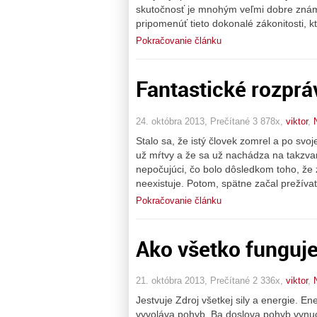
skutočnosť je mnohým veľmi dobre známa
pripomenúť tieto dokonalé zákonitosti, 
Pokračovanie článku
Fantastické rozprá
24. októbra 2013, Prečítané 3 878x,
viktor
,
Stalo sa, že istý človek zomrel a po svoje
už mŕtvy a že sa už nachádza na takzva
nepočujúci, čo bolo dôsledkom toho, že 
neexistuje. Potom, spätne začal prežívať
Pokračovanie článku
Ako všetko funguj
21. októbra 2013, Prečítané 2 336x,
viktor
,
Jestvuje Zdroj všetkej sily a energie. En
vyvoláva pohyb. Ba doslova pohyb vynuc