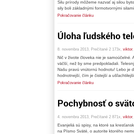
Silu prírody môžeme nazvať aj silou byto
sily boli základnými formotvornými sila
Pokračovanie článku
Úloha ľudského te
8. novembra 2013, Prečítané 2 173x,
viktor
Nič v živote človeka nie je samoúčelné.
väčší, než by sme predpokladali. Telesný
Našu pravú vnútornú hodnotu! Lebo je d
hodnotnejší, čím je čistejší a ušľachtilejš
Pokračovanie článku
Pochybnosť o svät
4. novembra 2013, Prečítané 2 871x,
viktor
Evanjeliá sú spisy, na ktoré sa kresťans
na Písmo Sväté, o autorite ktorého nemo