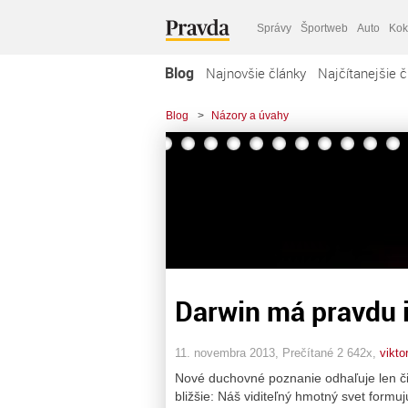
Správy
Športweb
Auto
Kok
Blog
Najnovšie články
Najčítanejšie č
Blog
>
Názory a úvahy
Darwin má pravdu i
11. novembra 2013, Prečítané 2 642x,
viktor
Nové duchovné poznanie odhaľuje len čia
bližšie: Náš viditeľný hmotný svet formuj