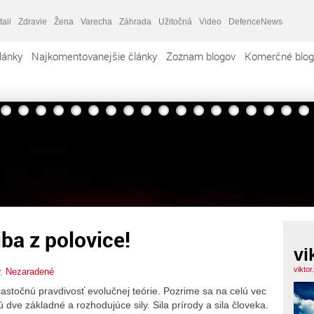
tail
Zdravie
Žena
Varecha
Záhrada
Užitočná
Video
DefenceNews
lánky
Najkomentovanejšie články
Zoznam blogov
Komerčné blog
ba z polovice!
vi
viktor
,
Nezaradené
stočnú pravdivosť evolučnej teórie. Pozrime sa na celú vec
ú dve základné a rozhodujúce sily. Sila prírody a sila človeka.