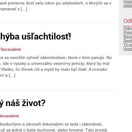
nove
ísané pomerne dosť veľa rokov po udalostiach, o ktorých sa v
októ
znamenať s […]
Od
Fotky
ýba ušľachtilosť!
Prav
Rece
Šport
TV p
Vino
,
Nezaradené
erza sa nemôže vyhnúť zákonitostiam, ktoré v ňom panujú. No
a. Ide o vysoký a univerzálny vesmírny princíp, ktorý by mal
Všetko, čo človek cíti a myslí by malo byť čisté. A rovnako
orí a […]
 náš život?
Nezaradené
dnoduchými a zároveň dokonalými sú teda i zákonitosti,
i už sa jedná o bytie duchovné, alebo hmotné. Táto prostá