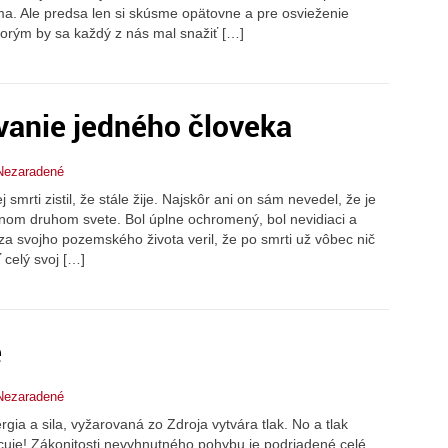
. Ale predsa len si skúsme opätovne a pre osvieženie
ktorým by sa každý z nás mal snažiť […]
vanie jedného človeka
Nezaradené
j smrti zistil, že stále žije. Najskôr ani on sám nevedel, že je
nom druhom svete. Bol úplne ochromený, bol nevidiaci a
za svojho pozemského života veril, že po smrti už vôbec nič
 celý svoj […]
e
Nezaradené
ergia a sila, vyžarovaná zo Zdroja vytvára tlak. No a tlak
uje! Zákonitosti nevyhnutného pohybu je podriadené celé