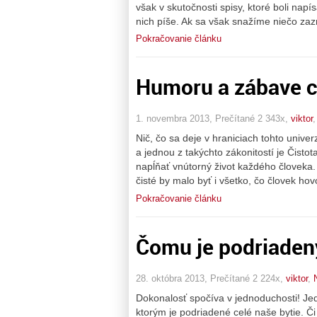
však v skutočnosti spisy, ktoré boli nap
nich píše. Ak sa však snažíme niečo za
Pokračovanie článku
Humoru a zábave ch
1. novembra 2013, Prečítané 2 343x,
viktor
Nič, čo sa deje v hraniciach tohto univ
a jednou z takýchto zákonitostí je Čistot
napĺňať vnútorný život každého človeka. 
čisté by malo byť i všetko, čo človek hov
Pokračovanie článku
Čomu je podriadený
28. októbra 2013, Prečítané 2 224x,
viktor
,
Dokonalosť spočíva v jednoduchosti! Je
ktorým je podriadené celé naše bytie. Č