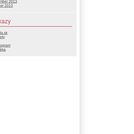
mber 2013
ber 2013
kazy
da.sk
pty
rogram
téka